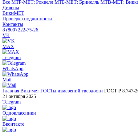
Все
МТР-МЕТ: Роквелл
МТБ-МЕТ: Бринелль
МТВ-МЕТ: Викк
Дилеры
ВикиМЕТ
Проверка подлинности
Контакты
8 (800) 222-75-26
VK
MAX
Telegram
WhatsApp
Mail
Главная
Викимет
ГОСТы измерений твердости
ГОСТ Р 8.747-2
21 октября 2025
Telegram
Одноклассники
Вконтакте