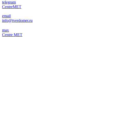
telegram
CentreMET
email
info@tverdomer.ru
max
Centre MET