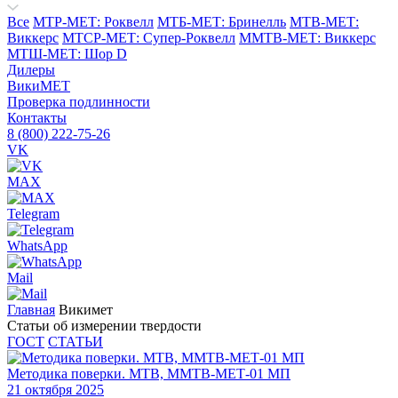
Все
МТР-МЕТ: Роквелл
МТБ-МЕТ: Бринелль
МТВ-МЕТ:
Виккерс
МТСР-МЕТ: Супер-Роквелл
ММТВ-МЕТ: Виккерс
МТШ-МЕТ: Шор D
Дилеры
ВикиМЕТ
Проверка подлинности
Контакты
8 (800) 222-75-26
VK
MAX
Telegram
WhatsApp
Mail
Главная
Викимет
Статьи об измерении твердости
ГОСТ
СТАТЬИ
Методика поверки. МТВ, ММТВ-МЕТ-01 МП
21 октября 2025